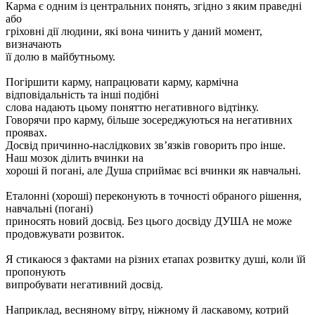
Карма є одним із центральних понять, згідно з яким праведні
або
гріховні дії людини, які вона чинить у даний момент,
визначають
її долю в майбутньому.
Погіршити карму, напрацювати карму, кармічна
відповідальність та інші подібні
слова надають цьому поняттю негативного відтінку.
Говорячи про карму, більше зосереджуються на негативних
проявах.
Досвід причинно-наслідкових зв’язків говорить про інше.
Наш мозок ділить вчинки на
хороші й погані, але Душа сприймає всі вчинки як навчальні.
Еталонні (хороші) переконують в точності обраного рішення,
навчальні (погані)
приносять новий досвід. Без цього досвіду ДУША не може
продовжувати розвиток.
Я стикаюся з фактами на різних етапах розвитку душі, коли їй
пропонують
випробувати негативний досвід.
Наприклад, весняному вітру, ніжному й ласкавому, котрий