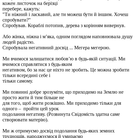
кожен листочок на берізці
перебере, кажуть:
"Ти ніжний і ласкавий, але ти можеш бути й іншим. Хочеш
спробувати?"
Спробував. Кораблі потопив, дерева з корінням вивернув.
Або жінка, ніжна і м’яка, одним поглядом наповнювала душу
людей радістю.
Спробувала негативний досвід ... Мегера мегерою.
Ми вчимося залишатися любов’ю в будь-якій ситуації. Ми
вчимося справлятися з будь-яким
негативом, бо за нас це ніхто не зробить. Це можна зробити
тільки всередині себе і
тільки самому.
Ми повинні добре зрозуміти, що приходимо на Землю не
просто жити й тим більше не
для того, щоб жити розкішно. Ми приходимо тільки для
одного – пройти цей урок
подолання негативу. (Розвинута Свідомість здатна саме
створювати матерію).
Ми ж отримуємо досвід подолання будь-яких земних
труднощів, народжуємося й умираємо