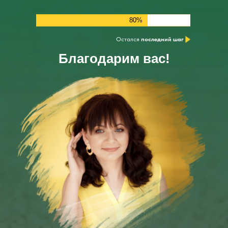
80%
Остался
последний
шаг
Благодарим вас!