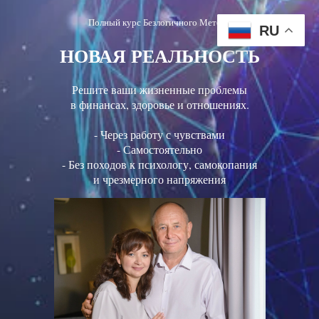
Полный курс Безлогичного Метода
RU
НОВАЯ РЕАЛЬНОСТЬ
Решите ваши жизненные проблемы
в финансах, здоровье и отношениях.
- Через работу с чувствами
- Самостоятельно
- Без походов к психологу, самокопания
и чрезмерного напряжения